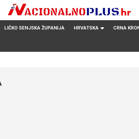
Nacija želi znati više
NacionalnoPlus.hr
LIČKO SENJSKA ŽUPANIJA
HRVATSKA
CRNA KRO
A