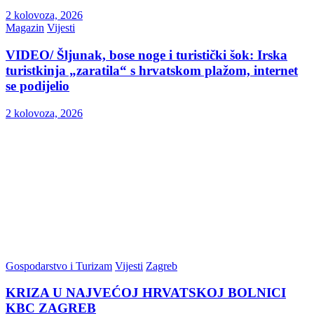
2 kolovoza, 2026
Magazin
Vijesti
VIDEO/ Šljunak, bose noge i turistički šok: Irska
turistkinja „zaratila“ s hrvatskom plažom, internet
se podijelio
2 kolovoza, 2026
Gospodarstvo i Turizam
Vijesti
Zagreb
KRIZA U NAJVEĆOJ HRVATSKOJ BOLNICI
KBC ZAGREB