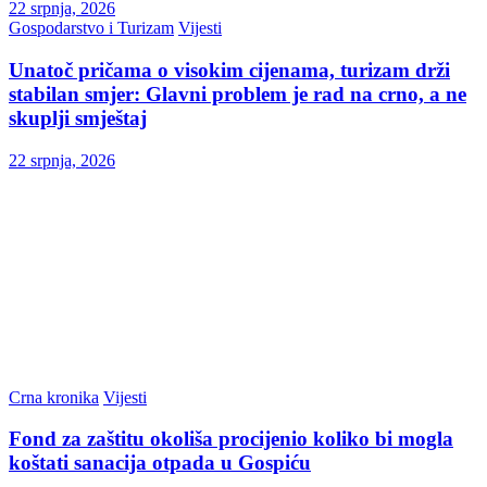
22 srpnja, 2026
Gospodarstvo i Turizam
Vijesti
Unatoč pričama o visokim cijenama, turizam drži
stabilan smjer: Glavni problem je rad na crno, a ne
skuplji smještaj
22 srpnja, 2026
Crna kronika
Vijesti
Fond za zaštitu okoliša procijenio koliko bi mogla
koštati sanacija otpada u Gospiću