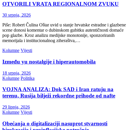
OTVORILI VRATA REGIONALNOM ZVUKU
30 srpnja, 2026
Piše: Robert Čulina Oštar uvid u stanje hrvatske estradne i glazbene
scene donosi komentar o dubinskom gubitku autentičnosti domaće
pop glazbe. Kroz analizu medijske monotonije, sponzoriranih
memorijala i institucionalnog ziheraštva,…
Kolumne
Vijesti
Između yu nostalgije i hiperautomobila
18 srpnja, 2026
Kolumne
Politika
VOJNA ANALIZA: Dok SAD i Iran ratuju na
terenu, Rusija bilježi rekordne prihode od nafte
29 lipnja, 2026
Kolumne
Vijesti
Obećanja o digitalizaciji nasuprot stvarnosti
birokracije i proinflacijske potrošnje