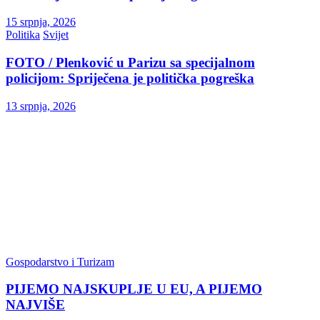
15 srpnja, 2026
Politika
Svijet
FOTO / Plenković u Parizu sa specijalnom
policijom: Spriječena je politička pogreška
13 srpnja, 2026
Gospodarstvo i Turizam
PIJEMO NAJSKUPLJE U EU, A PIJEMO
NAJVIŠE