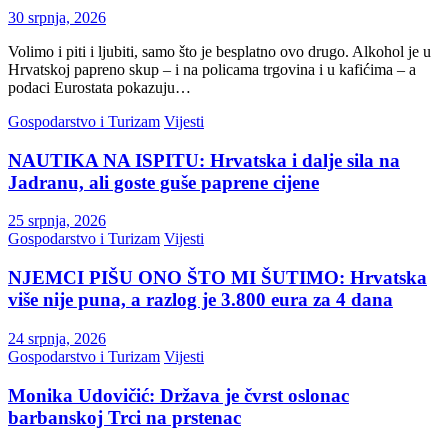
30 srpnja, 2026
Volimo i piti i ljubiti, samo što je besplatno ovo drugo. Alkohol je u
Hrvatskoj papreno skup – i na policama trgovina i u kafićima – a
podaci Eurostata pokazuju…
Gospodarstvo i Turizam
Vijesti
NAUTIKA NA ISPITU: Hrvatska i dalje sila na
Jadranu, ali goste guše paprene cijene
25 srpnja, 2026
Gospodarstvo i Turizam
Vijesti
NJEMCI PIŠU ONO ŠTO MI ŠUTIMO: Hrvatska
više nije puna, a razlog je 3.800 eura za 4 dana
24 srpnja, 2026
Gospodarstvo i Turizam
Vijesti
Monika Udovičić: Država je čvrst oslonac
barbanskoj Trci na prstenac