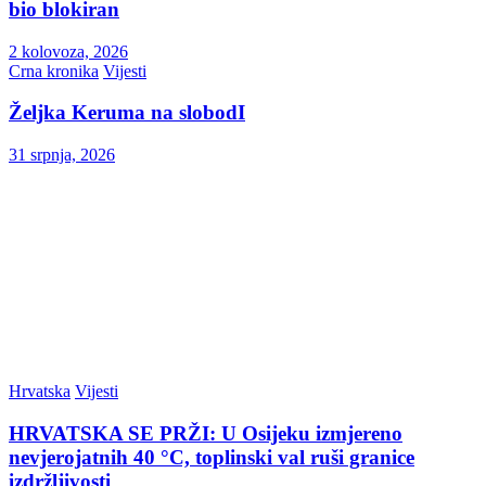
bio blokiran
2 kolovoza, 2026
Crna kronika
Vijesti
Željka Keruma na slobodI
31 srpnja, 2026
Hrvatska
Vijesti
HRVATSKA SE PRŽI: U Osijeku izmjereno
nevjerojatnih 40 °C, toplinski val ruši granice
izdržljivosti