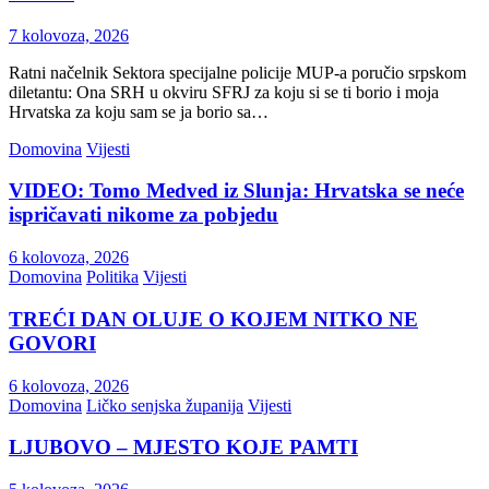
7 kolovoza, 2026
Ratni načelnik Sektora specijalne policije MUP-a poručio srpskom
diletantu: Ona SRH u okviru SFRJ za koju si se ti borio i moja
Hrvatska za koju sam se ja borio sa…
Domovina
Vijesti
VIDEO: Tomo Medved iz Slunja: Hrvatska se neće
ispričavati nikome za pobjedu
6 kolovoza, 2026
Domovina
Politika
Vijesti
TREĆI DAN OLUJE O KOJEM NITKO NE
GOVORI
6 kolovoza, 2026
Domovina
Ličko senjska županija
Vijesti
LJUBOVO – MJESTO KOJE PAMTI