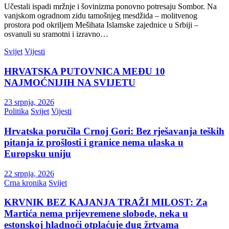
Učestali ispadi mržnje i šovinizma ponovno potresaju Sombor. Na
vanjskom ogradnom zidu tamošnjeg mesdžida – molitvenog
prostora pod okriljem Mešihata Islamske zajednice u Srbiji –
osvanuli su sramotni i izravno…
Svijet
Vijesti
HRVATSKA PUTOVNICA MEĐU 10
NAJMOĆNIJIH NA SVIJETU
23 srpnja, 2026
Politika
Svijet
Vijesti
Hrvatska poručila Crnoj Gori: Bez rješavanja teških
pitanja iz prošlosti i granice nema ulaska u
Europsku uniju
22 srpnja, 2026
Crna kronika
Svijet
KRVNIK BEZ KAJANJA TRAŽI MILOST: Za
Martića nema prijevremene slobode, neka u
estonskoj hladnoći otplaćuje dug žrtvama