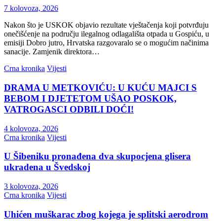
7 kolovoza, 2026
Nakon što je USKOK objavio rezultate vještačenja koji potvrđuju
onečišćenje na području ilegalnog odlagališta otpada u Gospiću, u
emisiji Dobro jutro, Hrvatska razgovaralo se o mogućim načinima
sanacije. Zamjenik direktora…
Crna kronika
Vijesti
DRAMA U METKOVIĆU: U KUĆU MAJCI S
BEBOM I DJETETOM UŠAO POSKOK,
VATROGASCI ODBILI DOĆI!
4 kolovoza, 2026
Crna kronika
Vijesti
U Šibeniku pronađena dva skupocjena glisera
ukradena u Švedskoj
3 kolovoza, 2026
Crna kronika
Vijesti
Uhićen muškarac zbog kojega je splitski aerodrom