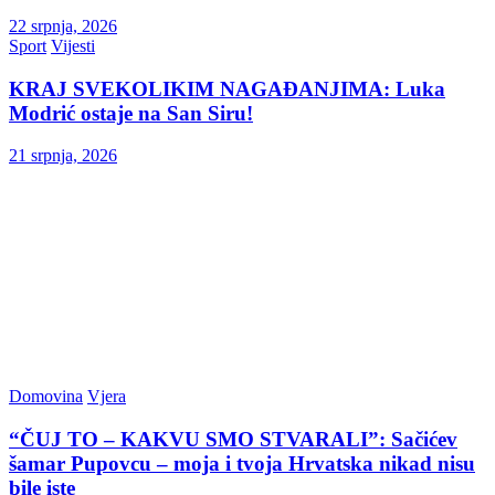
22 srpnja, 2026
Sport
Vijesti
KRAJ SVEKOLIKIM NAGAĐANJIMA: Luka
Modrić ostaje na San Siru!
21 srpnja, 2026
Domovina
Vjera
“ČUJ TO – KAKVU SMO STVARALI”: Sačićev
šamar Pupovcu – moja i tvoja Hrvatska nikad nisu
bile iste