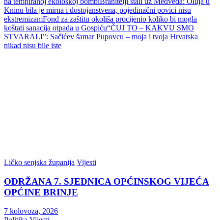
na tempiranoj ekološkoj bombi
Branitelji stali uz Medveda: Oluja u
Kninu bila je mirna i dostojanstvena, pojedinačni povici nisu
ekstremizam
Fond za zaštitu okoliša procijenio koliko bi mogla
koštati sanacija otpada u Gospiću
“ČUJ TO – KAKVU SMO
STVARALI”: Sačićev šamar Pupovcu – moja i tvoja Hrvatska
nikad nisu bile iste
Ličko senjska županija
Vijesti
ODRŽANA 7. SJEDNICA OPĆINSKOG VIJEĆA
OPĆINE BRINJE
7 kolovoza, 2026
Politika
Vijesti