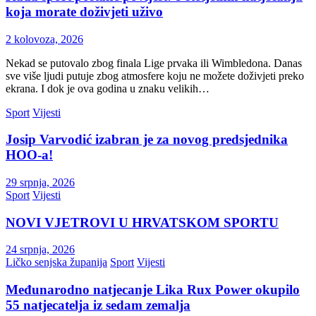
koja morate doživjeti uživo
2 kolovoza, 2026
Nekad se putovalo zbog finala Lige prvaka ili Wimbledona. Danas
sve više ljudi putuje zbog atmosfere koju ne možete doživjeti preko
ekrana. I dok je ova godina u znaku velikih…
Sport
Vijesti
Josip Varvodić izabran je za novog predsjednika
HOO-a!
29 srpnja, 2026
Sport
Vijesti
NOVI VJETROVI U HRVATSKOM SPORTU
24 srpnja, 2026
Ličko senjska županija
Sport
Vijesti
Međunarodno natjecanje Lika Rux Power okupilo
55 natjecatelja iz sedam zemalja