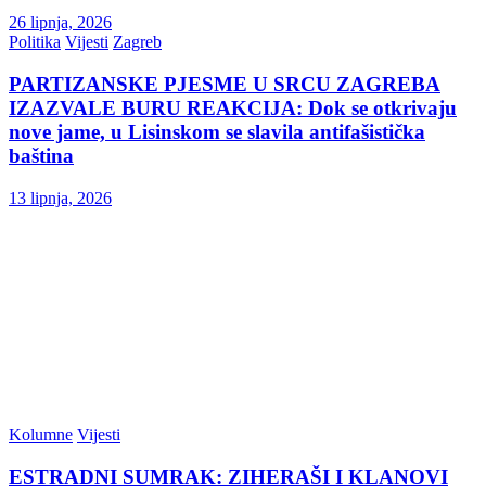
26 lipnja, 2026
Politika
Vijesti
Zagreb
PARTIZANSKE PJESME U SRCU ZAGREBA
IZAZVALE BURU REAKCIJA: Dok se otkrivaju
nove jame, u Lisinskom se slavila antifašistička
baština
13 lipnja, 2026
Kolumne
Vijesti
ESTRADNI SUMRAK: ZIHERAŠI I KLANOVI