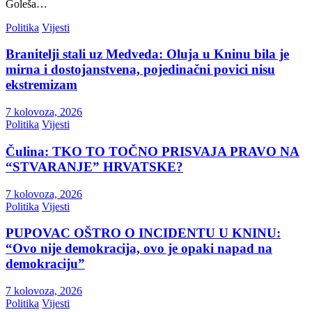
Goleša…
Politika
Vijesti
Branitelji stali uz Medveda: Oluja u Kninu bila je
mirna i dostojanstvena, pojedinačni povici nisu
ekstremizam
7 kolovoza, 2026
Politika
Vijesti
Čulina: TKO TO TOČNO PRISVAJA PRAVO NA
“STVARANJE” HRVATSKE?
7 kolovoza, 2026
Politika
Vijesti
PUPOVAC OŠTRO O INCIDENTU U KNINU:
“Ovo nije demokracija, ovo je opaki napad na
demokraciju”
7 kolovoza, 2026
Politika
Vijesti