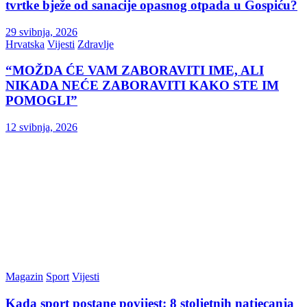
tvrtke bježe od sanacije opasnog otpada u Gospiću?
29 svibnja, 2026
Hrvatska
Vijesti
Zdravlje
“MOŽDA ĆE VAM ZABORAVITI IME, ALI
NIKADA NEĆE ZABORAVITI KAKO STE IM
POMOGLI”
12 svibnja, 2026
Magazin
Sport
Vijesti
Kada sport postane povijest: 8 stoljetnih natjecanja