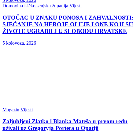
5 kolovoza, 2026
Domovina
Ličko senjska županija
Vijesti
OTOČAC U ZNAKU PONOSA I ZAHVALNOSTI:
SJEĆANJE NA HEROJE OLUJE I ONE KOJI SU
ŽIVOTE UGRADILI U SLOBODU HRVATSKE
5 kolovoza, 2026
Magazin
Vijesti
Zaljubljeni Zlatko i Blanka Mateša u prvom redu
uživali uz Gregoryja Portera u Opatiji