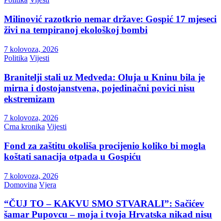
Milinović razotkrio nemar države: Gospić 17 mjeseci
živi na tempiranoj ekološkoj bombi
7 kolovoza, 2026
Politika
Vijesti
Branitelji stali uz Medveda: Oluja u Kninu bila je
mirna i dostojanstvena, pojedinačni povici nisu
ekstremizam
7 kolovoza, 2026
Crna kronika
Vijesti
Fond za zaštitu okoliša procijenio koliko bi mogla
koštati sanacija otpada u Gospiću
7 kolovoza, 2026
Domovina
Vjera
“ČUJ TO – KAKVU SMO STVARALI”: Sačićev
šamar Pupovcu – moja i tvoja Hrvatska nikad nisu