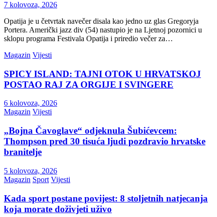
7 kolovoza, 2026
Opatija je u četvrtak navečer disala kao jedno uz glas Gregoryja
Portera. Američki jazz div (54) nastupio je na Ljetnoj pozornici u
sklopu programa Festivala Opatija i priredio večer za…
Magazin
Vijesti
SPICY ISLAND: TAJNI OTOK U HRVATSKOJ
POSTAO RAJ ZA ORGIJE I SVINGERE
6 kolovoza, 2026
Magazin
Vijesti
„Bojna Čavoglave“ odjeknula Šubićevcem:
Thompson pred 30 tisuća ljudi pozdravio hrvatske
branitelje
5 kolovoza, 2026
Magazin
Sport
Vijesti
Kada sport postane povijest: 8 stoljetnih natjecanja
koja morate doživjeti uživo