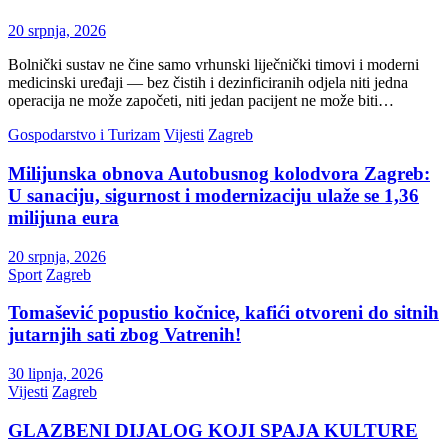
20 srpnja, 2026
Bolnički sustav ne čine samo vrhunski liječnički timovi i moderni
medicinski uređaji — bez čistih i dezinficiranih odjela niti jedna
operacija ne može započeti, niti jedan pacijent ne može biti…
Gospodarstvo i Turizam
Vijesti
Zagreb
Milijunska obnova Autobusnog kolodvora Zagreb:
U sanaciju, sigurnost i modernizaciju ulaže se 1,36
milijuna eura
20 srpnja, 2026
Sport
Zagreb
Tomašević popustio kočnice, kafići otvoreni do sitnih
jutarnjih sati zbog Vatrenih!
30 lipnja, 2026
Vijesti
Zagreb
GLAZBENI DIJALOG KOJI SPAJA KULTURE