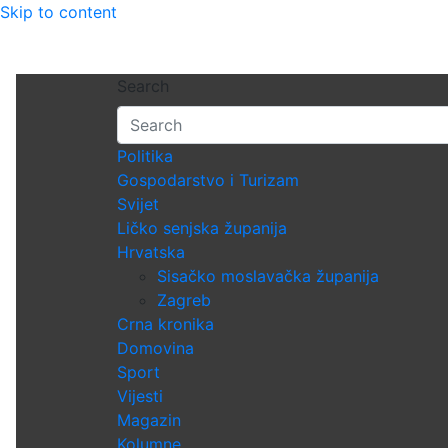
Skip to content
Search
Politika
Gospodarstvo i Turizam
Svijet
Ličko senjska županija
Hrvatska
Sisačko moslavačka županija
Zagreb
Crna kronika
Domovina
Sport
Vijesti
Magazin
Kolumne