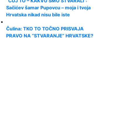
“ČUJ TO – KAKVU SMO STVARALI”:
Sačićev šamar Pupovcu – moja i tvoja
Hrvatska nikad nisu bile iste
Čulina: TKO TO TOČNO PRISVAJA
PRAVO NA “STVARANJE” HRVATSKE?