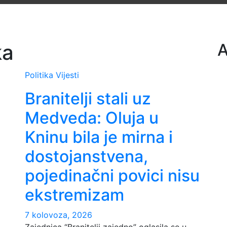
ka
A
Politika
Vijesti
Branitelji stali uz
Medveda: Oluja u
Kninu bila je mirna i
dostojanstvena,
pojedinačni povici nisu
ekstremizam
7 kolovoza, 2026
Zajednica “Branitelji zajedno” oglasila se u