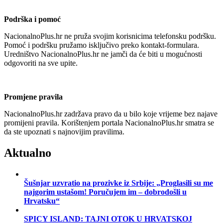
Podrška i pomoć
NacionalnoPlus.hr ne pruža svojim korisnicima telefonsku podršku.
Pomoć i podršku pružamo isključivo preko kontakt-formulara.
Uredništvo NacionalnoPlus.hr ne jamči da će biti u mogućnosti
odgovoriti na sve upite.
Promjene pravila
NacionalnoPlus.hr zadržava pravo da u bilo koje vrijeme bez najave
promijeni pravila. Korištenjem portala NacionalnoPlus.hr smatra se
da ste upoznati s najnovijim pravilima.
Aktualno
Šušnjar uzvratio na prozivke iz Srbije: „Proglasili su me
najgorim ustašom! Poručujem im – dobrodošli u
Hrvatsku“
SPICY ISLAND: TAJNI OTOK U HRVATSKOJ