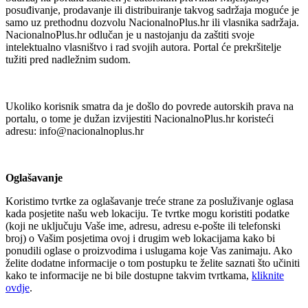
posuđivanje, prodavanje ili distribuiranje takvog sadržaja moguće je
samo uz prethodnu dozvolu NacionalnoPlus.hr ili vlasnika sadržaja.
NacionalnoPlus.hr odlučan je u nastojanju da zaštiti svoje
intelektualno vlasništvo i rad svojih autora. Portal će prekršitelje
tužiti pred nadležnim sudom.
Ukoliko korisnik smatra da je došlo do povrede autorskih prava na
portalu, o tome je dužan izvijestiti NacionalnoPlus.hr koristeći
adresu: info@nacionalnoplus.hr
Oglašavanje
Koristimo tvrtke za oglašavanje treće strane za posluživanje oglasa
kada posjetite našu web lokaciju. Te tvrtke mogu koristiti podatke
(koji ne uključuju Vaše ime, adresu, adresu e-pošte ili telefonski
broj) o Vašim posjetima ovoj i drugim web lokacijama kako bi
ponudili oglase o proizvodima i uslugama koje Vas zanimaju. Ako
želite dodatne informacije o tom postupku te želite saznati što učiniti
kako te informacije ne bi bile dostupne takvim tvrtkama,
kliknite
ovdje
.