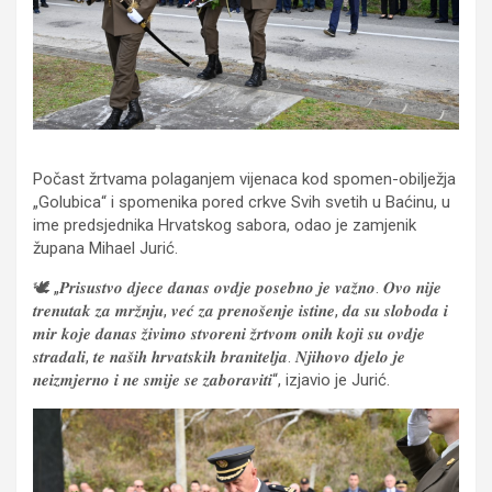
Počast žrtvama polaganjem vijenaca kod spomen-obilježja
„Golubica“ i spomenika pored crkve Svih svetih u Baćinu, u
ime predsjednika Hrvatskog sabora, odao je zamjenik
župana Mihael Jurić.
🕊 „𝑷𝒓𝒊𝒔𝒖𝒔𝒕𝒗𝒐 𝒅𝒋𝒆𝒄𝒆 𝒅𝒂𝒏𝒂𝒔 𝒐𝒗𝒅𝒋𝒆 𝒑𝒐𝒔𝒆𝒃𝒏𝒐 𝒋𝒆 𝒗𝒂𝒛̌𝒏𝒐. 𝑶𝒗𝒐 𝒏𝒊𝒋𝒆
𝒕𝒓𝒆𝒏𝒖𝒕𝒂𝒌 𝒛𝒂 𝒎𝒓𝒛̌𝒏𝒋𝒖, 𝒗𝒆𝒄́ 𝒛𝒂 𝒑𝒓𝒆𝒏𝒐𝒔̌𝒆𝒏𝒋𝒆 𝒊𝒔𝒕𝒊𝒏𝒆, 𝒅𝒂 𝒔𝒖 𝒔𝒍𝒐𝒃𝒐𝒅𝒂 𝒊
𝒎𝒊𝒓 𝒌𝒐𝒋𝒆 𝒅𝒂𝒏𝒂𝒔 𝒛̌𝒊𝒗𝒊𝒎𝒐 𝒔𝒕𝒗𝒐𝒓𝒆𝒏𝒊 𝒛̌𝒓𝒕𝒗𝒐𝒎 𝒐𝒏𝒊𝒉 𝒌𝒐𝒋𝒊 𝒔𝒖 𝒐𝒗𝒅𝒋𝒆
𝒔𝒕𝒓𝒂𝒅𝒂𝒍𝒊, 𝒕𝒆 𝒏𝒂𝒔̌𝒊𝒉 𝒉𝒓𝒗𝒂𝒕𝒔𝒌𝒊𝒉 𝒃𝒓𝒂𝒏𝒊𝒕𝒆𝒍𝒋𝒂. 𝑵𝒋𝒊𝒉𝒐𝒗𝒐 𝒅𝒋𝒆𝒍𝒐 𝒋𝒆
𝒏𝒆𝒊𝒛𝒎𝒋𝒆𝒓𝒏𝒐 𝒊 𝒏𝒆 𝒔𝒎𝒊𝒋𝒆 𝒔𝒆 𝒛𝒂𝒃𝒐𝒓𝒂𝒗𝒊𝒕𝒊“, izjavio je Jurić.