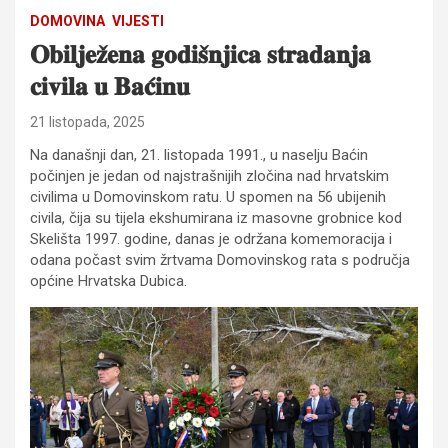
DOMOVINA
VIJESTI
𝐎𝐛𝐢𝐥𝐣𝐞𝐳̌𝐞𝐧𝐚 𝐠𝐨𝐝𝐢𝐬̌𝐧𝐣𝐢𝐜𝐚 𝐬𝐭𝐫𝐚𝐝𝐚𝐧𝐣𝐚
𝐜𝐢𝐯𝐢𝐥𝐚 𝐮 𝐁𝐚𝐜́𝐢𝐧𝐮
21 listopada, 2025
Na današnji dan, 21. listopada 1991., u naselju Baćin
počinjen je jedan od najstrašnijih zločina nad hrvatskim
civilima u Domovinskom ratu. U spomen na 56 ubijenih
civila, čija su tijela ekshumirana iz masovne grobnice kod
Skelišta 1997. godine, danas je održana komemoracija i
odana počast svim žrtvama Domovinskog rata s područja
općine Hrvatska Dubica.