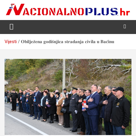
Skip
to
content
Nacija želi znati više
NacionalnoPlus.hr
Vijesti
𝐎𝐛𝐢𝐥𝐣𝐞𝐳̌𝐞𝐧𝐚 𝐠𝐨𝐝𝐢𝐬̌𝐧𝐣𝐢𝐜𝐚 𝐬𝐭𝐫𝐚𝐝𝐚𝐧𝐣𝐚 𝐜𝐢𝐯𝐢𝐥𝐚 𝐮 𝐁𝐚𝐜́𝐢𝐧𝐮