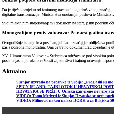
Da je riječ o projektu od iznimnog nacionalnog i društvenog značaja, 
digitalne transformacije, Ministarstva unutarnjih poslova te Ministar
Svojim aktivnim sudjelovanjem i dolaskom na start, jasnu podršku očuv
Monografijom protiv zaborava: Petnaest godina ustra
Ovogodišnje izdanje ima poseban, jubilarni značaj jer obilježava puni
izišla posebna monografija. Ona će trajno dokumentirati dosadašnje utr
XV. Ultramaraton Vukovar – Srebrenica održava se pod visokim pokrov
poslana jasna poruka o važnosti zajedništva i trajnog očuvanja uspom
Aktualno
Šušnjar uzvratio na prozivke iz Srbije: „Proglasili su 
SPICY ISLAND: TAJNI OTOK U HRVATSKOJ POST
HRVATSKA SE PRŽI: U Osijeku izmjereno nevjerojatnih 40
VIDEO: Tomo Medved iz Slunja: Hrvatska se neće ispri
VIDEO: Milinović nakon nalaza DORH-a za Bilajs