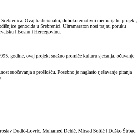
 Srebrenica. Ovaj tradicionalni, duboko emotivni memorijalni projekt,
dišnjice genocida u Srebrenici. Ultramaraton nosi trajnu poruku
Hrvatsku i Bosnu i Hercegovinu.
995. godine, ovaj projekt snažno promiče kulturu sjećanja, očuvanje
nost suočavanja s prošlošću. Posebno je naglasio rješavanje pitanja
a.
 Miroslav Dudić-Lovrić, Muhamed Dehić, Mirsad Softić i Duško Štrbac,