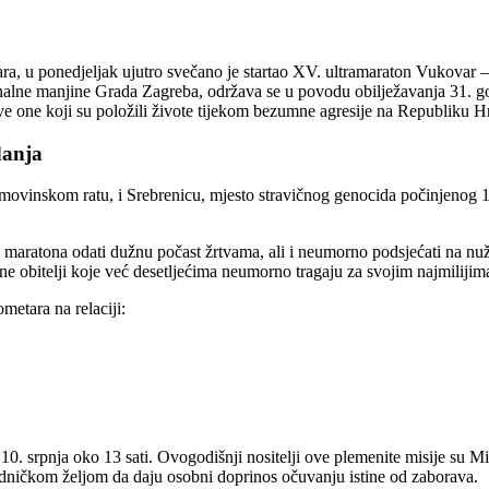
ra, u ponedjeljak ujutro svečano je startao XV. ultramaraton Vukovar –
nalne manjine Grada Zagreba, održava se u povodu obilježavanja 31. go
sve one koji su položili živote tijekom bezumne agresije na Republiku 
danja
movinskom ratu, i Srebrenicu, mjesto stravičnog genocida počinjenog 1
 maratona odati dužnu počast žrtvama, ali i neumorno podsjećati na nuž
ne obitelji koje već desetljećima neumorno tragaju za svojim najmilijim
metara na relaciji:
 10. srpnja oko 13 sati. Ovogodišnji nositelji ove plemenite misije su
jedničkom željom da daju osobni doprinos očuvanju istine od zaborava.