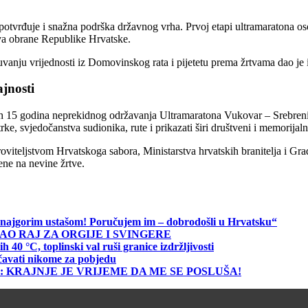
potvrđuje i snažna podrška državnog vrha. Prvoj etapi ultramaratona osob
stva obrane Republike Hrvatske.
anju vrijednosti iz Domovinskog rata i pijetetu prema žrtvama dao je i
jnosti
h 15 godina neprekidnog održavanja Ultramaratona Vukovar – Srebrenica. K
ke, svjedočanstva sudionika, rute i prikazati širi društveni i memorijal
iteljstvom Hrvatskoga sabora, Ministarstva hrvatskih branitelja i Gra
ene na nevine žrtve.
me najgorim ustašom! Poručujem im – dobrodošli u Hrvatsku“
AO RAJ ZA ORGIJE I SVINGERE
 °C, toplinski val ruši granice izdržljivosti
čavati nikome za pobjedu
ku 50: KRAJNJE JE VRIJEME DA ME SE POSLUŠA!