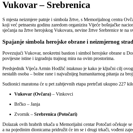
Vukovar – Srebrenica
S mjesta neizmjere patnje i simbola žrtve, s Memorijalnog centra Ovča
koji već petnaestu godinu zaredom organizira Vijeće bošnjačke nacio
sjećanja na žrtve herojskog Vukovara, nevine žrtve Srebrenice te na 
Spajanje simbola herojske obrane i neizmjernog stra
Povezujući Vukovar, neokretni bastion i simbol herojske obrane u Do
povijesne istine i izgradnju trajnog mira na ovim prostorima.
Predsjednik Vijeća Armin Hodžić istaknuo je kako je ključni cilj ovog
nestalih osoba – bolne rane i najvažnijeg humanitarnog pitanja za broj
Sudionici maratona će u pet zahtjevnih etapa pretrčati ukupno 227 kilo
Vukovar (Ovčara)
– Vinkovci
Brčko – Janja
Zvornik –
Srebrenica (Potočari)
Dolazak ovih hrabrih trkača u Memorijalni centar Potočari očekuje se
a na pojedinim dionicama pridružit će im se i drugi trkači, vođeni za