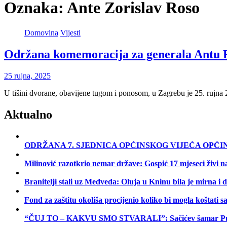
Oznaka:
Ante Zorislav Roso
Domovina
Vijesti
Održana komemoracija za generala Antu 
25 rujna, 2025
U tišini dvorane, obavijene tugom i ponosom, u Zagrebu je 25. ruj
Aktualno
ODRŽANA 7. SJEDNICA OPĆINSKOG VIJEĆA OPĆI
Milinović razotkrio nemar države: Gospić 17 mjeseci živi 
Branitelji stali uz Medveda: Oluja u Kninu bila je mirna i 
Fond za zaštitu okoliša procijenio koliko bi mogla koštati 
“ČUJ TO – KAKVU SMO STVARALI”: Sačićev šamar Pupovcu