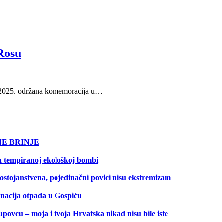
Rosu
na 2025. održana komemoracija u…
NE BRINJE
na tempiranoj ekološkoj bombi
dostojanstvena, pojedinačni povici nisu ekstremizam
sanacija otpada u Gospiću
 – moja i tvoja Hrvatska nikad nisu bile iste