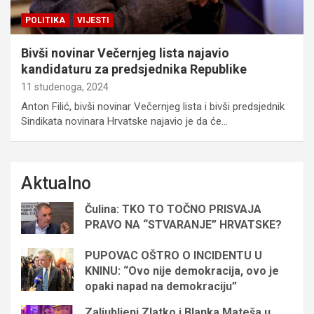
POLITIKA
VIJESTI
Bivši novinar Večernjeg lista najavio
kandidaturu za predsjednika Republike
11 studenoga, 2024
Anton Filić, bivši novinar Večernjeg lista i bivši predsjednik
Sindikata novinara Hrvatske najavio je da će…
Aktualno
Čulina: TKO TO TOČNO PRISVAJA
PRAVO NA “STVARANJE” HRVATSKE?
PUPOVAC OŠTRO O INCIDENTU U
KNINU: “Ovo nije demokracija, ovo je
opaki napad na demokraciju”
Zaljubljeni Zlatko i Blanka Mateša u