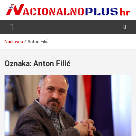
Skip
to
content
Nacija želi znati više
NacionalnoPlus.hr
Naslovna
Anton Filić
Oznaka:
Anton Filić