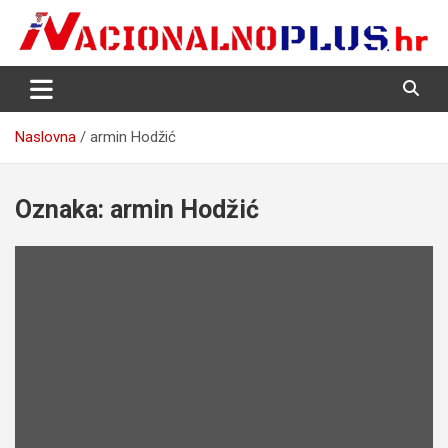
Skip
to
content
Nacija želi znati više
NacionalnoPlus.hr
Naslovna
armin Hodžić
Oznaka:
armin Hodžić