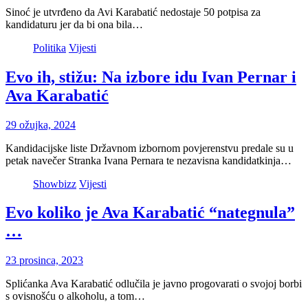
Sinoć je utvrđeno da Avi Karabatić nedostaje 50 potpisa za
kandidaturu jer da bi ona bila…
Politika
Vijesti
Evo ih, stižu: Na izbore idu Ivan Pernar i
Ava Karabatić
29 ožujka, 2024
Kandidacijske liste Državnom izbornom povjerenstvu predale su u
petak navečer Stranka Ivana Pernara te nezavisna kandidatkinja…
Showbizz
Vijesti
Evo koliko je Ava Karabatić “nategnula”
…
23 prosinca, 2023
Splićanka Ava Karabatić odlučila je javno progovarati o svojoj borbi
s ovisnošću o alkoholu, a tom…