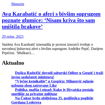
Magazin
Ava Karabatić o aferi s bivšim suprugom
poznate glumice: ‘Nisam kriva što sam
uništila brakove’
29 rujna, 2023
Starleta Ava Karabatić iznenadila je javnost iznoseći tvrdnje o
navodnoj ljubavnoj aferi s bivšim suprugom Anđelke Prpić, Darijem
Prpićem. ‘Muškarci…
Aktualno
Dušica Radojčić dovodi saborski Odbor u Gospić i traži
javno saslušanje ministara!
“Vječne kemikalije” u Gospiću: Milanović oglasio
uzbunu zbog zatrovane Like
Politika, mafija i otpad: Kako je Hrvatska postala
smetlište za privatne milijune
Na Čukur brdu obilježena 35. godišnjica pogibije
Gordana Lederera