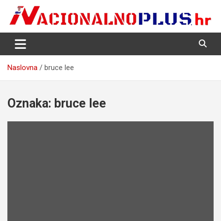
Skip
to
content
Nacija želi znati više
NacionalnoPlus.hr
Naslovna
bruce lee
Oznaka:
bruce lee