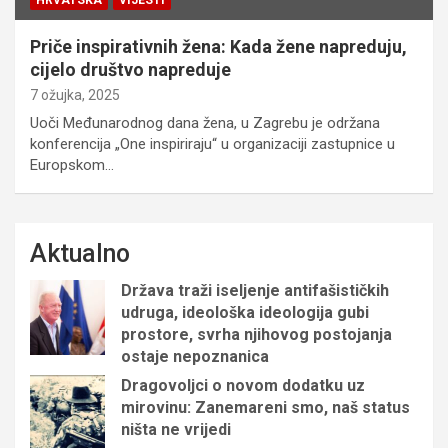
HRVATSKA
VIJESTI
Priče inspirativnih žena: Kada žene napreduju,
cijelo društvo napreduje
7 ožujka, 2025
Uoči Međunarodnog dana žena, u Zagrebu je održana
konferencija „One inspiriraju“ u organizaciji zastupnice u
Europskom…
Aktualno
Država traži iseljenje antifašističkih
udruga, ideološka ideologija gubi
prostore, svrha njihovog postojanja
ostaje nepoznanica
Dragovoljci o novom dodatku uz
mirovinu: Zanemareni smo, naš status
ništa ne vrijedi