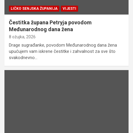
LIČKO SENJSKA ŽUPANIJA
VIJESTI
Čestitka župana Petryja povodom
Međunarodnog dana žena
8 ožujka, 2026
Drage sugrađanke, povodom Međunarodnog dana žena
upućujem vam iskrene čestitke i zahvalnost za sve što
svakodnevno…