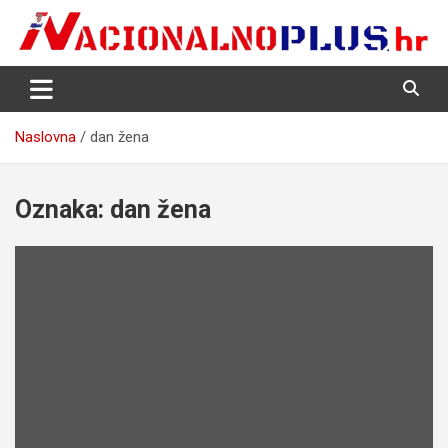
Skip
to
content
Nacija želi znati više
NacionalnoPlus.hr
Naslovna
dan žena
Oznaka:
dan žena