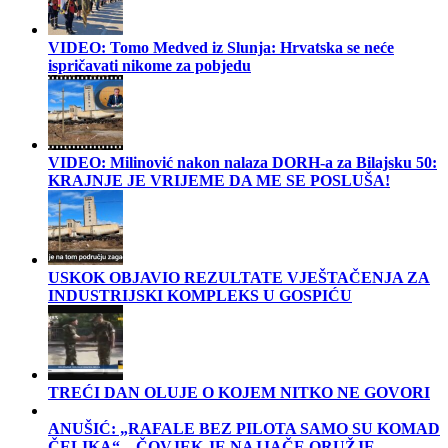
VIDEO: Tomo Medved iz Slunja: Hrvatska se neće
ispričavati nikome za pobjedu
VIDEO: Milinović nakon nalaza DORH-a za Bilajsku 50:
KRAJNJE JE VRIJEME DA ME SE POSLUŠA!
USKOK OBJAVIO REZULTATE VJEŠTAČENJA ZA
INDUSTRIJSKI KOMPLEKS U GOSPIĆU
TREĆI DAN OLUJE O KOJEM NITKO NE GOVORI
ANUŠIĆ: „RAFALE BEZ PILOTA SAMO SU KOMAD
ČELIKA“ – ČOVJEK JE NAJJAČE ORUŽJE