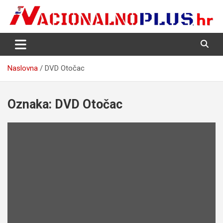
Skip
to
content
Nacija želi znati više
NacionalnoPlus.hr
Naslovna
DVD Otočac
Oznaka:
DVD Otočac