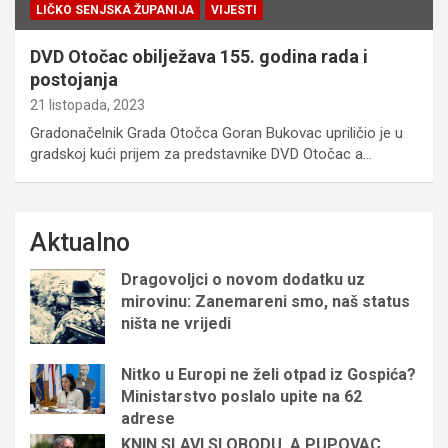
LIČKO SENJSKA ŽUPANIJA
VIJESTI
DVD Otočac obilježava 155. godina rada i
postojanja
21 listopada, 2023
Gradonačelnik Grada Otočca Goran Bukovac upriličio je u
gradskoj kući prijem za predstavnike DVD Otočac a…
Aktualno
Dragovoljci o novom dodatku uz
mirovinu: Zanemareni smo, naš status
ništa ne vrijedi
Nitko u Europi ne želi otpad iz Gospića?
Ministarstvo poslalo upite na 62
adrese
KNIN SLAVI SLOBODU, A PUPOVAC