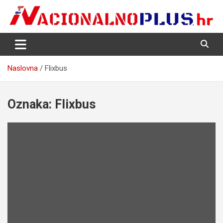
Skip
to
content
Nacija želi znati više
NacionalnoPlus.hr
Naslovna
Flixbus
Oznaka:
Flixbus