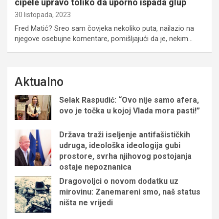
cipele upravo toliko da uporno ispada glup
30 listopada, 2023
Fred Matić? Sreo sam čovjeka nekoliko puta, nailazio na
njegove osebujne komentare, pomišljajući da je, nekim…
Aktualno
Selak Raspudić: “Ovo nije samo afera,
ovo je točka u kojoj Vlada mora pasti!”
Država traži iseljenje antifašističkih
udruga, ideološka ideologija gubi
prostore, svrha njihovog postojanja
ostaje nepoznanica
Dragovoljci o novom dodatku uz
mirovinu: Zanemareni smo, naš status
ništa ne vrijedi