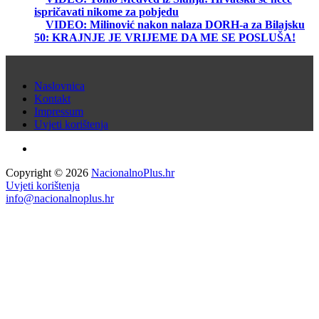
ispričavati nikome za pobjedu
VIDEO: Milinović nakon nalaza DORH-a za Bilajsku
50: KRAJNJE JE VRIJEME DA ME SE POSLUŠA!
Naslovnica
Kontakt
Impressum
Uvjeti korištenja
Copyright © 2026
NacionalnoPlus.hr
Uvjeti korištenja
info@nacionalnoplus.hr