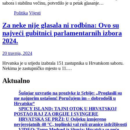
sabora i stabilnu većinu, potvrdilo je u petak glasanje…
Politika
Vijesti
Za neke nije glasala ni rodbina: Ovo su
najveći gubitnici parlamentarnih izbora
2024.
20 travnja, 2024
Hrvatska je u srijedu izabrala 151 zastupnika u Hrvatskom saboru.
Nekima je zastupničko mjesto u 11.…
Aktualno
Šušnjar uzvratio na prozivke iz Srbije: „Proglasili su
me najgorim ustašom! Poručujem im – dobrodošli u
Hrvatsku“
SPICY ISLAND: TAJNI OTOK U HRVATSKOJ
POSTAO RAJ ZA ORGIJE I SVINGERE
HRVATSKA SE PRŽI: U Osijeku izmjereno
nevjerojatnih 40 °C, toplinski val ruši granice izdržljivosti
VIDEO: Tomo Medved iz Slunja: Hrvatska se neće