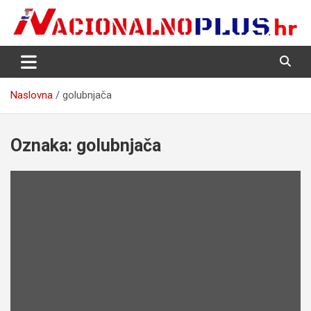
Skip
to
content
Nacija želi znati više
NacionalnoPlus.hr
Naslovna
golubnjača
Oznaka:
golubnjača