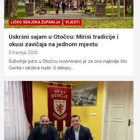
LIČKO SENJSKA ŽUPANIJA
VIJESTI
Uskrsni sajam u Otočcu: Mirisi tradicije i
okusi zavičaja na jednom mjestu
3 travnja, 2026
Subotnje jutro u Otočcu rezervirano je za ono najbolje što
Gacka i okolica nude. U sklopu…