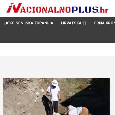
Nacija želi znati više
NacionalnoPlus.hr
LIČKO SENJSKA ŽUPANIJA
HRVATSKA
CRNA KRO