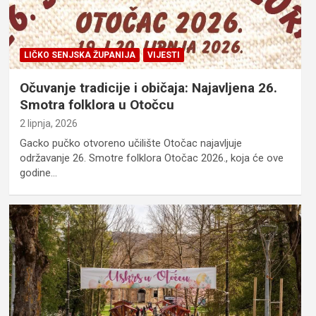
LIČKO SENJSKA ŽUPANIJA
VIJESTI
Očuvanje tradicije i običaja: Najavljena 26.
Smotra folklora u Otočcu
2 lipnja, 2026
Gacko pučko otvoreno učilište Otočac najavljuje
održavanje 26. Smotre folklora Otočac 2026., koja će ove
godine…