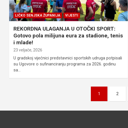
LIČKO SENJSKA ŽUPANIJA
VIJESTI
REKORDNA ULAGANJA U OTOČKI SPORT:
Gotovo pola milijuna eura za stadione, tenis
i mlade!
23 veljače, 2026
U gradskoj vijećnici predstavnici sportskih udruga potpisali
su Ugovore o sufinanciranju programa za 2026. godinu
sa…
Brojevi
1
2
stranica
objava