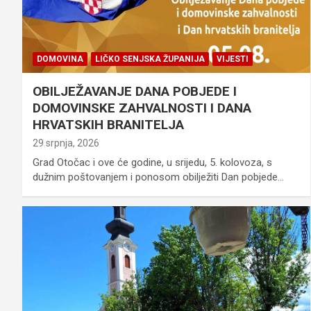
DOMOVINA
LIČKO SENJSKA ŽUPANIJA
VIJESTI
OBILJEŽAVANJE DANA POBJEDE I
DOMOVINSKE ZAHVALNOSTI I DANA
HRVATSKIH BRANITELJA
29 srpnja, 2026
Grad Otočac i ove će godine, u srijedu, 5. kolovoza, s
dužnim poštovanjem i ponosom obilježiti Dan pobjede…