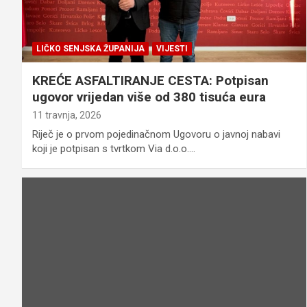
LIČKO SENJSKA ŽUPANIJA
VIJESTI
KREĆE ASFALTIRANJE CESTA: Potpisan
ugovor vrijedan više od 380 tisuća eura
11 travnja, 2026
Riječ je o prvom pojedinačnom Ugovoru o javnoj nabavi
koji je potpisan s tvrtkom Via d.o.o.…