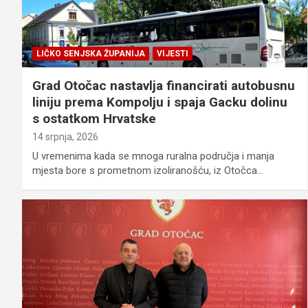
LIČKO SENJSKA ŽUPANIJA
VIJESTI
Grad Otočac nastavlja financirati autobusnu
liniju prema Kompolju i spaja Gacku dolinu
s ostatkom Hrvatske
14 srpnja, 2026
U vremenima kada se mnoga ruralna područja i manja
mjesta bore s prometnom izoliranošću, iz Otočca…