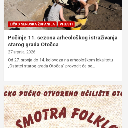
LIČKO SENJSKA ŽUPANIJA
VIJESTI
Počinje 11. sezona arheološkog istraživanja
starog grada Otočca
27 srpnja, 2026
Od 27. srpnja do 14. kolovoza na arheološkom lokalitetu
„Ostatci starog grada Otočca“ provodit će se…