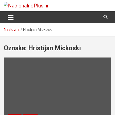
Skip
to
Nacija želi znati više
NacionalnoPlus.hr
content
Naslovna
Hristijan Mickoski
Oznaka:
Hristijan Mickoski