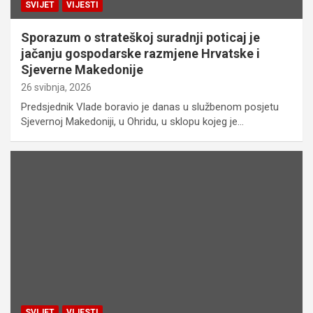
SVIJET
VIJESTI
Sporazum o strateškoj suradnji poticaj je
jačanju gospodarske razmjene Hrvatske i
Sjeverne Makedonije
26 svibnja, 2026
Predsjednik Vlade boravio je danas u službenom posjetu
Sjevernoj Makedoniji, u Ohridu, u sklopu kojeg je…
SVIJET
VIJESTI