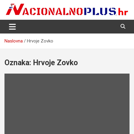
Skip
to
content
Nacija želi znati više
NacionalnoPlus.hr
Naslovna
Hrvoje Zovko
Oznaka:
Hrvoje Zovko