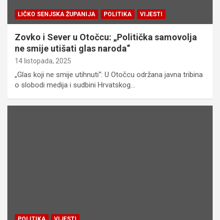
LIČKO SENJSKA ŽUPANIJA
POLITIKA
VIJESTI
Zovko i Sever u Otočcu: „Politička samovolja
ne smije utišati glas naroda“
14 listopada, 2025
„Glas koji ne smije utihnuti“: U Otočcu održana javna tribina
o slobodi medija i sudbini Hrvatskog…
POLITIKA
VIJESTI