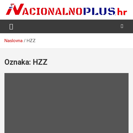
Skip
to
content
Nacija želi znati više
NacionalnoPlus.hr
Naslovna
HZZ
Oznaka:
HZZ