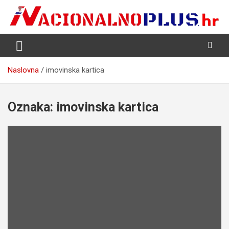
Skip
to
content
Nacija želi znati više
NacionalnoPlus.hr
Naslovna
imovinska kartica
Oznaka:
imovinska kartica