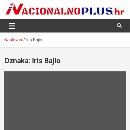
Skip
to
content
Nacija želi znati više
NacionalnoPlus.hr
Naslovna
Iris Bajlo
Oznaka:
Iris Bajlo