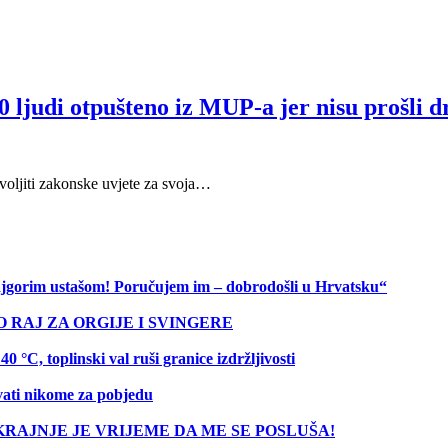
0 ljudi otpušteno iz MUP-a jer nisu prošli d
ovoljiti zakonske uvjete za svoja…
 najgorim ustašom! Poručujem im – dobrodošli u Hrvatsku“
O RAJ ZA ORGIJE I SVINGERE
C, toplinski val ruši granice izdržljivosti
vati nikome za pobjedu
 50: KRAJNJE JE VRIJEME DA ME SE POSLUŠA!