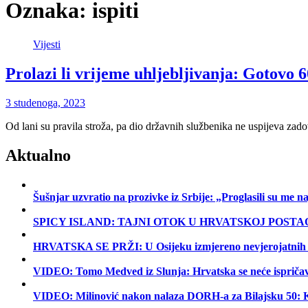
Oznaka:
ispiti
Vijesti
Prolazi li vrijeme uhljebljivanja: Gotovo 6
3 studenoga, 2023
Od lani su pravila stroža, pa dio državnih službenika ne uspijeva zad
Aktualno
Šušnjar uzvratio na prozivke iz Srbije: „Proglasili su me
SPICY ISLAND: TAJNI OTOK U HRVATSKOJ POSTA
HRVATSKA SE PRŽI: U Osijeku izmjereno nevjerojatnih 40 °
VIDEO: Tomo Medved iz Slunja: Hrvatska se neće ispriča
VIDEO: Milinović nakon nalaza DORH-a za Bilajsku