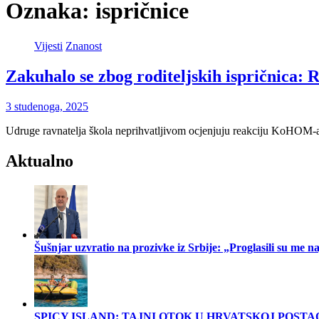
Oznaka:
ispričnice
Vijesti
Znanost
Zakuhalo se zbog roditeljskih ispričnica: R
3 studenoga, 2025
Udruge ravnatelja škola neprihvatljivom ocjenjuju reakciju KoHOM-
Aktualno
Šušnjar uzvratio na prozivke iz Srbije: „Proglasili su me
SPICY ISLAND: TAJNI OTOK U HRVATSKOJ POSTA