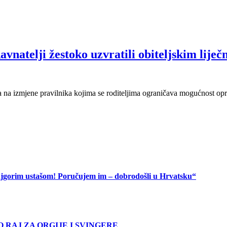
avnatelji žestoko uzvratili obiteljskim liječ
a na izmjene pravilnika kojima se roditeljima ograničava mogućnost o
 najgorim ustašom! Poručujem im – dobrodošli u Hrvatsku“
O RAJ ZA ORGIJE I SVINGERE