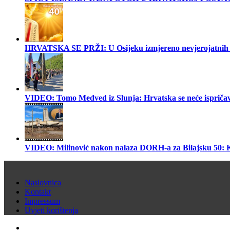
HRVATSKA SE PRŽI: U Osijeku izmjereno nevjerojatnih 40 °
VIDEO: Tomo Medved iz Slunja: Hrvatska se neće ispriča
VIDEO: Milinović nakon nalaza DORH-a za Bilajsku
Naslovnica
Kontakt
Impressum
Uvjeti korištenja