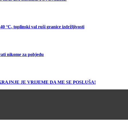
C, toplinski val ruši granice izdržljivosti
vati nikome za pobjedu
 50: KRAJNJE JE VRIJEME DA ME SE POSLUŠA!