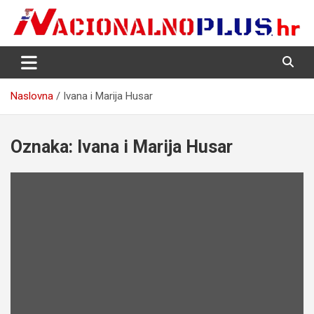
Skip
to
content
Nacija želi znati više
NacionalnoPlus.hr
Naslovna
Ivana i Marija Husar
Oznaka:
Ivana i Marija Husar