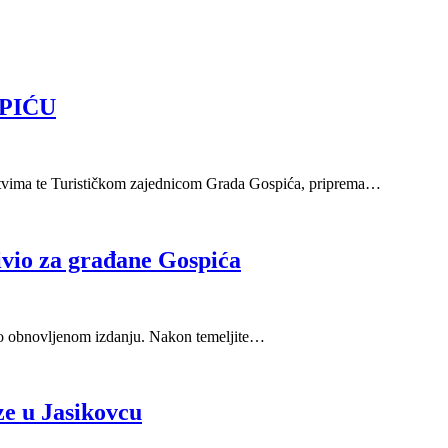
PIĆU
štvima te Turističkom zajednicom Grada Gospića, priprema…
vio za građane Gospića
no obnovljenom izdanju. Nakon temeljite…
ze u Jasikovcu