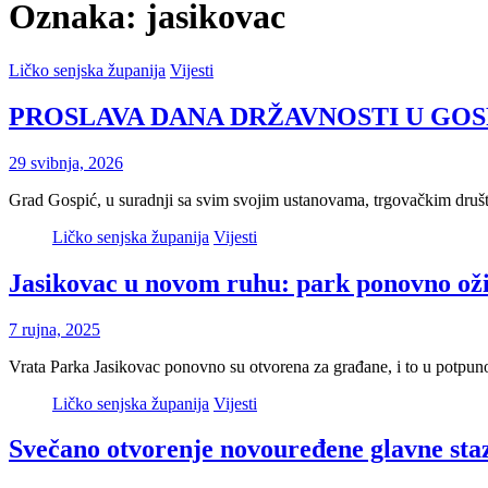
Oznaka:
jasikovac
Ličko senjska županija
Vijesti
PROSLAVA DANA DRŽAVNOSTI U GOS
29 svibnja, 2026
Grad Gospić, u suradnji sa svim svojim ustanovama, trgovačkim dru
Ličko senjska županija
Vijesti
Jasikovac u novom ruhu: park ponovno oži
7 rujna, 2025
Vrata Parka Jasikovac ponovno su otvorena za građane, i to u potpu
Ličko senjska županija
Vijesti
Svečano otvorenje novouređene glavne sta