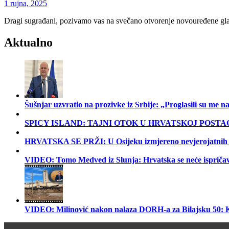
1 rujna, 2025
Dragi sugrađani, pozivamo vas na svečano otvorenje novouređene gla
Aktualno
Šušnjar uzvratio na prozivke iz Srbije: „Proglasili su me
SPICY ISLAND: TAJNI OTOK U HRVATSKOJ POSTA
HRVATSKA SE PRŽI: U Osijeku izmjereno nevjerojatnih 40 °
VIDEO: Tomo Medved iz Slunja: Hrvatska se neće ispriča
VIDEO: Milinović nakon nalaza DORH-a za Bilajsku