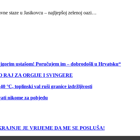
vne staze u Jasikovcu – najljepšoj zelenoj oazi…
 najgorim ustašom! Poručujem im – dobrodošli u Hrvatsku“
O RAJ ZA ORGIJE I SVINGERE
C, toplinski val ruši granice izdržljivosti
vati nikome za pobjedu
 50: KRAJNJE JE VRIJEME DA ME SE POSLUŠA!