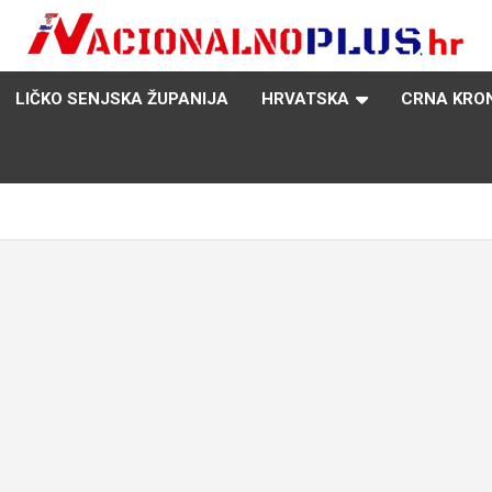
Nacija želi znati više
NacionalnoPlus.hr
LIČKO SENJSKA ŽUPANIJA
HRVATSKA
CRNA KRO