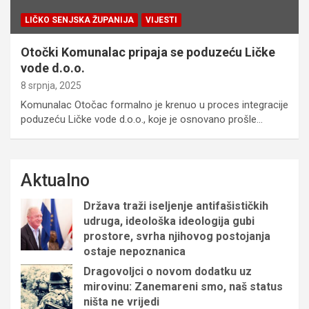
LIČKO SENJSKA ŽUPANIJA
VIJESTI
Otočki Komunalac pripaja se poduzeću Ličke
vode d.o.o.
8 srpnja, 2025
Komunalac Otočac formalno je krenuo u proces integracije
poduzeću Ličke vode d.o.o., koje je osnovano prošle…
Aktualno
Država traži iseljenje antifašističkih
udruga, ideološka ideologija gubi
prostore, svrha njihovog postojanja
ostaje nepoznanica
Dragovoljci o novom dodatku uz
mirovinu: Zanemareni smo, naš status
ništa ne vrijedi