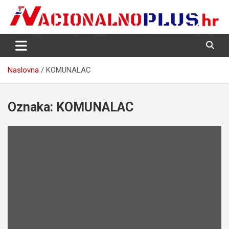
Skip
to
content
Nacija želi znati više
NacionalnoPlus.hr
Naslovna
KOMUNALAC
Oznaka:
KOMUNALAC