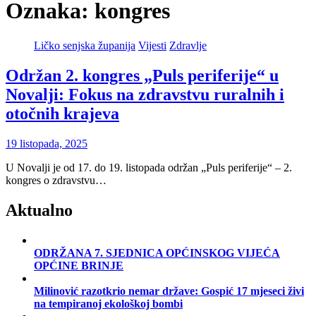
Oznaka:
kongres
Ličko senjska županija
Vijesti
Zdravlje
Održan 2. kongres „Puls periferije“ u
Novalji: Fokus na zdravstvu ruralnih i
otočnih krajeva
19 listopada, 2025
U Novalji je od 17. do 19. listopada održan „Puls periferije“ – 2.
kongres o zdravstvu…
Aktualno
ODRŽANA 7. SJEDNICA OPĆINSKOG VIJEĆA
OPĆINE BRINJE
Milinović razotkrio nemar države: Gospić 17 mjeseci živi
na tempiranoj ekološkoj bombi