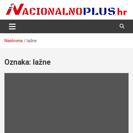
Skip
to
content
Nacija želi znati više
NacionalnoPlus.hr
Naslovna
lažne
Oznaka:
lažne