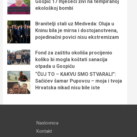
Gospić 17 mjeseci živi na tempiranoj
ekološkoj bombi
Branitelji stali uz Medveda: Oluja u
Kninu bila je mirna i dostojanstvena,
pojedinačni povici nisu ekstremizam
Fond za zaštitu okoliša procijenio
koliko bi mogla koštati sanacija
otpada u Gospiću
“ČUJ TO – KAKVU SMO STVARALI”:
Sačićev šamar Pupovcu – moja i tvoja
Hrvatska nikad nisu bile iste
Naslovnica
Kontakt