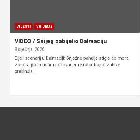
VIJESTI
VRIJEME
VIDEO / Snijeg zabijelio Dalmaciju
9 siječnja, 2026
Bijeli scenarij u Dalmaciji: Snježne pahulje stigle do mora,
Zagora pod gustim pokrivačem Kratkotrajno zatišje
prekinula…