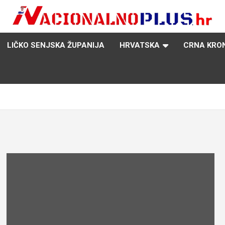
Nacija želi znati više
NacionalnoPlus.hr
LIČKO SENJSKA ŽUPANIJA
HRVATSKA
CRNA KRO