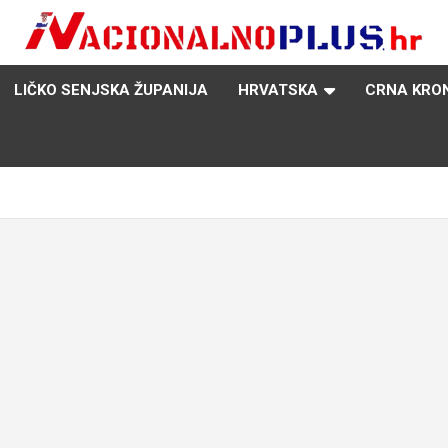
Nacija želi znati više
NacionalnoPlus.hr
LIČKO SENJSKA ŽUPANIJA
HRVATSKA
CRNA KRO