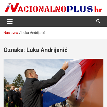
Skip
to
content
Nacija želi znati više
NacionalnoPlus.hr
Naslovna
Luka Andrijanić
Oznaka:
Luka Andrijanić