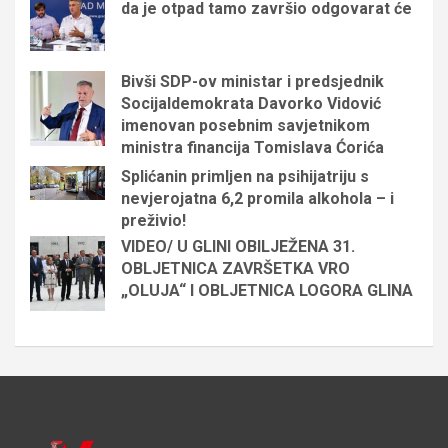
da je otpad tamo završio odgovarat će
Bivši SDP-ov ministar i predsjednik
Socijaldemokrata Davorko Vidović
imenovan posebnim savjetnikom
ministra financija Tomislava Ćorića
Splićanin primljen na psihijatriju s
nevjerojatna 6,2 promila alkohola – i
preživio!
VIDEO/ U GLINI OBILJEŽENA 31.
OBLJETNICA ZAVRŠETKA VRO
„OLUJA“ I OBLJETNICA LOGORA GLINA