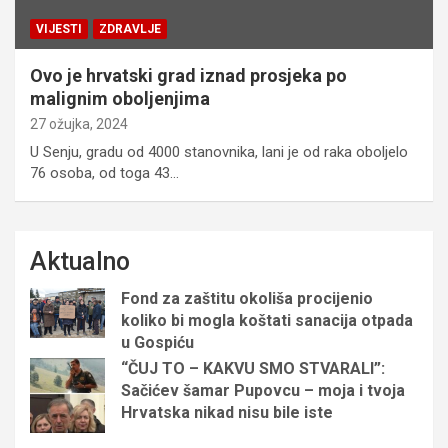
VIJESTI
ZDRAVLJE
Ovo je hrvatski grad iznad prosjeka po
malignim oboljenjima
27 ožujka, 2024
U Senju, gradu od 4000 stanovnika, lani je od raka oboljelo
76 osoba, od toga 43…
Aktualno
Fond za zaštitu okoliša procijenio
koliko bi mogla koštati sanacija otpada
u Gospiću
“ČUJ TO – KAKVU SMO STVARALI”:
Sačićev šamar Pupovcu – moja i tvoja
Hrvatska nikad nisu bile iste