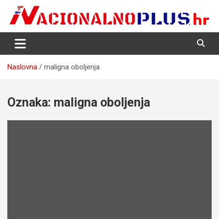
Skip
to
content
Nacija želi znati više
NacionalnoPlus.hr
Naslovna
maligna oboljenja
Oznaka:
maligna oboljenja