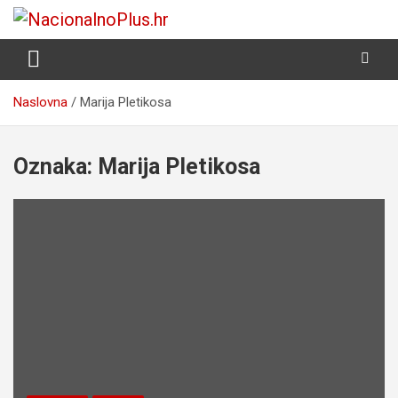
Skip
to
Nacija želi znati više
NacionalnoPlus.hr
content
Naslovna
Marija Pletikosa
Oznaka:
Marija Pletikosa