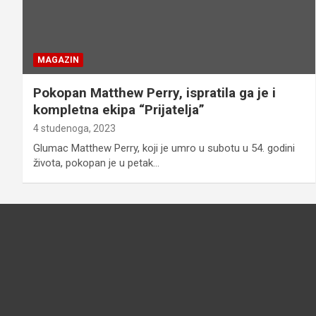
MAGAZIN
Pokopan Matthew Perry, ispratila ga je i
kompletna ekipa “Prijatelja”
4 studenoga, 2023
Glumac Matthew Perry, koji je umro u subotu u 54. godini
života, pokopan je u petak…