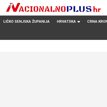
Nacija želi znati više
NacionalnoPlus.hr
LIČKO SENJSKA ŽUPANIJA
HRVATSKA
CRNA KRO