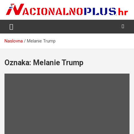
Skip
to
content
Nacija želi znati više
NacionalnoPlus.hr
Naslovna
Melanie Trump
Oznaka:
Melanie Trump