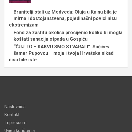
Branitelji stali uz Medveda: Oluja u Kninu bila je
mirna i dostojanstvena, pojedinačni povici nisu
ekstremizam
Fond za zaštitu okoliša procijenio koliko bi mogla
koštati sanacija otpada u Gospiću
“ČUJ TO – KAKVU SMO STVARALI”: Sačićev
šamar Pupovcu – moja i tvoja Hrvatska nikad
nisu bile iste
Naslovnica
Kontakt
Impressum
Uvjeti korištenja