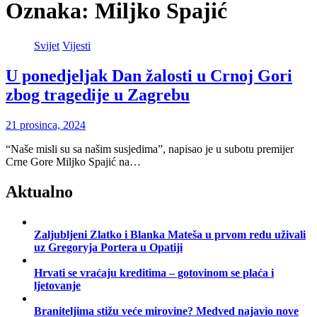
Oznaka:
Miljko Spajić
Svijet
Vijesti
U ponedjeljak Dan žalosti u Crnoj Gori
zbog tragedije u Zagrebu
21 prosinca, 2024
“Naše misli su sa našim susjedima”, napisao je u subotu premijer
Crne Gore Miljko Spajić na…
Aktualno
Zaljubljeni Zlatko i Blanka Mateša u prvom redu uživali
uz Gregoryja Portera u Opatiji
Hrvati se vraćaju kreditima – gotovinom se plaća i
ljetovanje
Braniteljima stižu veće mirovine? Medved najavio nove