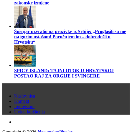
zakonske izmjene
Šušnjar uzvratio na prozivke iz Srbije: „Proglasili su me
najgorim ustašom! Poručujem im – dobrodošli u
Hrvatsku“
SPICY ISLAND: TAJNI OTOK U HRVATSKOJ
POSTAO RAJ ZA ORGIJE I SVINGERE
Naslovnica
Kontakt
Impressum
Uvjeti korištenja
Copyright © 2026
NacionalnoPlus.hr