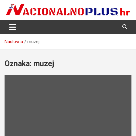
Skip
to
content
Nacija želi znati više
NacionalnoPlus.hr
Naslovna
muzej
Oznaka:
muzej