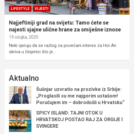
LIFESTYLE
VIJESTI
Najjeftiniji grad na svijetu: Tamo ćete se
najesti sjajne ulične hrane za smiješne iznose
19 ožujka, 2025
Neki vjeruju da se razlog za povećani interes za Hoi An
skriva u činjenici što je…
Aktualno
Šušnjar uzvratio na prozivke iz Srbije:
„Proglasili su me najgorim ustašom!
Poručujem im – dobrodošli u Hrvatsku“
SPICY ISLAND: TAJNI OTOK U
HRVATSKOJ POSTAO RAJ ZA ORGIJE I
SVINGERE