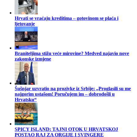
Hrvati se vraćaju kreditima – gotovinom se plaća i
ljetovanje
Braniteljima stižu veće mirovine? Medved najavio nove
zakonske izmjene
Šušnjar uzvratio na prozivke iz Srbije: „Proglasili su me
najgorim ustašom! Poručujem im – dobrodošli u
Hrvatsku“
SPICY ISLAND: TAJNI OTOK U HRVATSKOJ
POSTAO RAJ ZA ORGIJE I SVINGERE