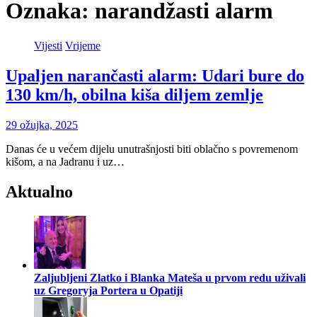
Oznaka:
narandžasti alarm
Vijesti
Vrijeme
Upaljen narančasti alarm: Udari bure do
130 km/h, obilna kiša diljem zemlje
29 ožujka, 2025
Danas će u većem dijelu unutrašnjosti biti oblačno s povremenom
kišom, a na Jadranu i uz…
Aktualno
Zaljubljeni Zlatko i Blanka Mateša u prvom redu uživali
uz Gregoryja Portera u Opatiji