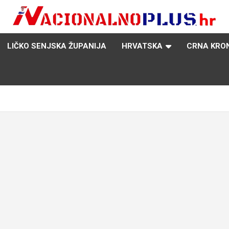
Nacija želi znati više
NacionalnoPlus.hr
LIČKO SENJSKA ŽUPANIJA
HRVATSKA
CRNA KRO