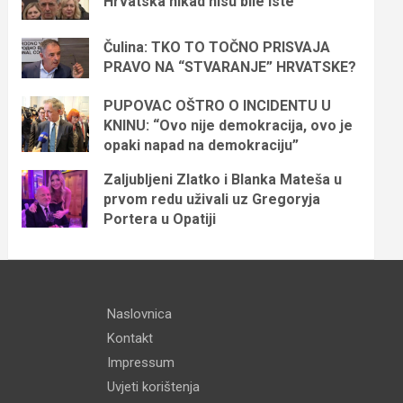
Hrvatska nikad nisu bile iste
Čulina: TKO TO TOČNO PRISVAJA
PRAVO NA “STVARANJE” HRVATSKE?
PUPOVAC OŠTRO O INCIDENTU U
KNINU: “Ovo nije demokracija, ovo je
opaki napad na demokraciju”
Zaljubljeni Zlatko i Blanka Mateša u
prvom redu uživali uz Gregoryja
Portera u Opatiji
Naslovnica
Kontakt
Impressum
Uvjeti korištenja