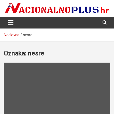
Skip
to
content
Nacija želi znati više
NacionalnoPlus.hr
Naslovna
nesre
Oznaka:
nesre