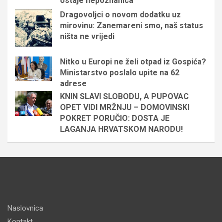
ostaje nepoznanica
Dragovoljci o novom dodatku uz
mirovinu: Zanemareni smo, naš status
ništa ne vrijedi
Nitko u Europi ne želi otpad iz Gospića?
Ministarstvo poslalo upite na 62
adrese
KNIN SLAVI SLOBODU, A PUPOVAC
OPET VIDI MRŽNJU – DOMOVINSKI
POKRET PORUČIO: DOSTA JE
LAGANJA HRVATSKOM NARODU!
Naslovnica
Kontakt