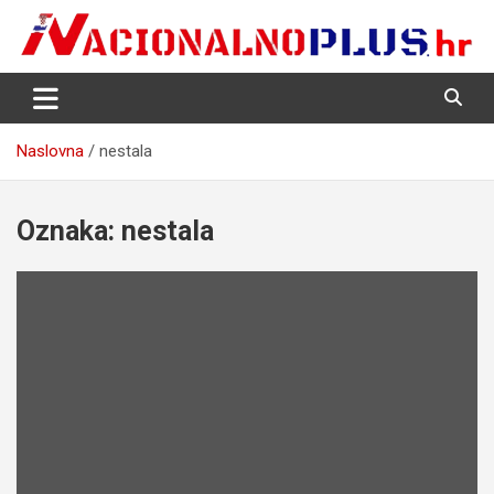
Skip
to
content
Nacija želi znati više
NacionalnoPlus.hr
Naslovna
nestala
Oznaka:
nestala