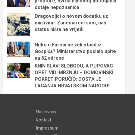
prostore, svrha njihovog postojanja
ostaje nepoznanica
Dragovoljci o novom dodatku uz
mirovinu: Zanemareni smo, naš
status ništa ne vrijedi
Nitko u Europi ne želi otpad iz
Gospića? Ministarstvo poslalo upite
na 62 adrese
KNIN SLAVI SLOBODU, A PUPOVAC
OPET VIDI MRŽNJU – DOMOVINSKI
POKRET PORUČIO: DOSTA JE
LAGANJA HRVATSKOM NARODU!
Naslovnica
Kontakt
Impressum