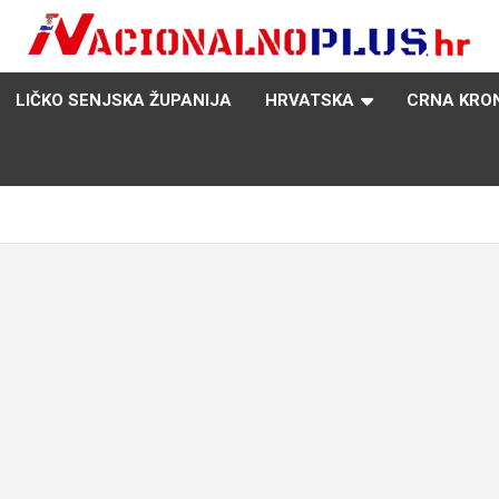
Nacija želi znati više
NacionalnoPlus.hr
LIČKO SENJSKA ŽUPANIJA
HRVATSKA
CRNA KRO