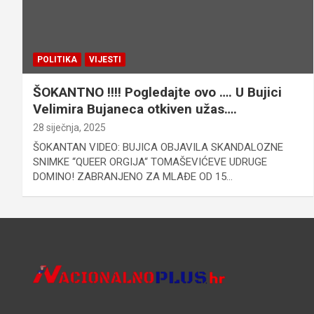
POLITIKA
VIJESTI
ŠOKANTNO !!!! Pogledajte ovo …. U Bujici
Velimira Bujaneca otkiven užas….
28 siječnja, 2025
ŠOKANTAN VIDEO: BUJICA OBJAVILA SKANDALOZNE
SNIMKE “QUEER ORGIJA“ TOMAŠEVIĆEVE UDRUGE
DOMINO! ZABRANJENO ZA MLAĐE OD 15…