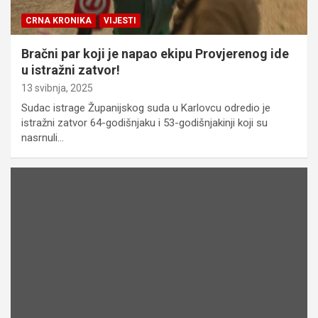
CRNA KRONIKA
VIJESTI
Bračni par koji je napao ekipu Provjerenog ide
u istražni zatvor!
13 svibnja, 2025
Sudac istrage Županijskog suda u Karlovcu odredio je
istražni zatvor 64-godišnjaku i 53-godišnjakinji koji su
nasrnuli…