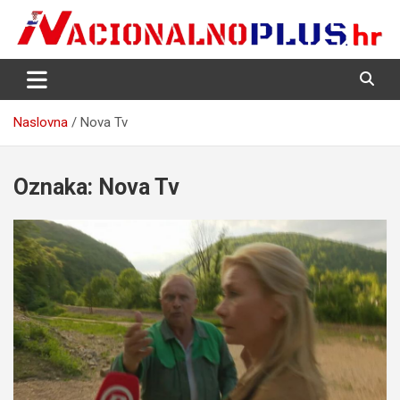
Skip
to
content
Nacija želi znati više
NacionalnoPlus.hr
Naslovna
Nova Tv
Oznaka:
Nova Tv