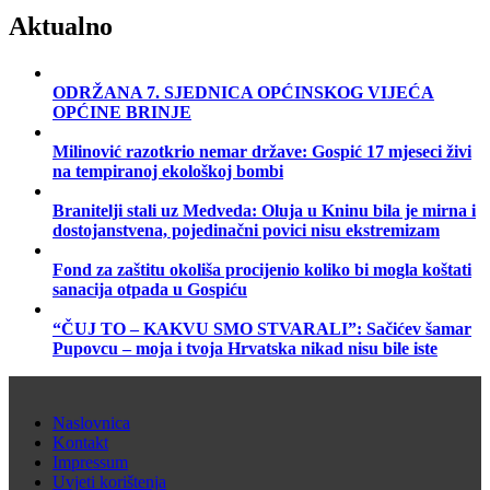
Aktualno
ODRŽANA 7. SJEDNICA OPĆINSKOG VIJEĆA
OPĆINE BRINJE
Milinović razotkrio nemar države: Gospić 17 mjeseci živi
na tempiranoj ekološkoj bombi
Branitelji stali uz Medveda: Oluja u Kninu bila je mirna i
dostojanstvena, pojedinačni povici nisu ekstremizam
Fond za zaštitu okoliša procijenio koliko bi mogla koštati
sanacija otpada u Gospiću
“ČUJ TO – KAKVU SMO STVARALI”: Sačićev šamar
Pupovcu – moja i tvoja Hrvatska nikad nisu bile iste
Naslovnica
Kontakt
Impressum
Uvjeti korištenja