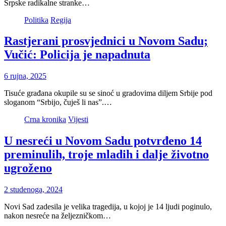
Srpske radikalne stranke…
Politika
Regija
Rastjerani prosvjednici u Novom Sadu;
Vučić: Policija je napadnuta
6 rujna, 2025
Tisuće građana okupile su se sinoć u gradovima diljem Srbije pod
sloganom “Srbijo, čuješ li nas”.…
Crna kronika
Vijesti
U nesreći u Novom Sadu potvrđeno 14
preminulih, troje mladih i dalje životno
ugroženo
2 studenoga, 2024
Novi Sad zadesila je velika tragedija, u kojoj je 14 ljudi poginulo,
nakon nesreće na željezničkom…