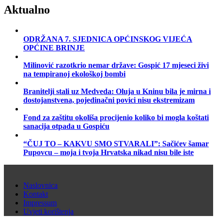
Aktualno
ODRŽANA 7. SJEDNICA OPĆINSKOG VIJEĆA
OPĆINE BRINJE
Milinović razotkrio nemar države: Gospić 17 mjeseci živi
na tempiranoj ekološkoj bombi
Branitelji stali uz Medveda: Oluja u Kninu bila je mirna i
dostojanstvena, pojedinačni povici nisu ekstremizam
Fond za zaštitu okoliša procijenio koliko bi mogla koštati
sanacija otpada u Gospiću
“ČUJ TO – KAKVU SMO STVARALI”: Sačićev šamar
Pupovcu – moja i tvoja Hrvatska nikad nisu bile iste
Naslovnica
Kontakt
Impressum
Uvjeti korištenja